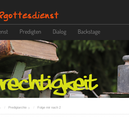
enst
Predigten
Dialog
Backstage
Predigtarchiv
Folge mir nach 2