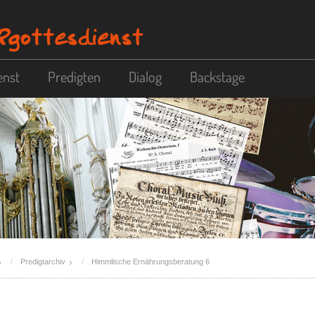
enst
Predigten
Dialog
Backstage
Predigtarchiv
Himmlische Ernährungsberatung 6